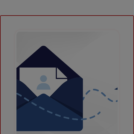
01-08-2026
12:07:00
Clase: Despiste
Lugar: SAN MARTIN / SAN MARTIN / LA
BANDA DE SHILCAYO
Coordenadas: -6.420925 -76.29125556
Vehículos: CAMIONETA PICK UP
Consecuencias:
31-07-2026
13:30:00
Clase: Choque
Lugar: LIMA / LIMA / SAN MIGUEL
Coordenadas: -12.0703262 -77.0778716
Vehículos:
AUTOMÓVIL,ÓMNIBUS
Consecuencias:
31-07-2026
10:00:00
Clase: Volcadura
Lugar: AMAZONAS / UTCUBAMBA /
JAMALCA
Coordenadas: -5.88600943 -78.1504699
Vehículos: CAMIÓN
Consecuencias:
30-07-2026
16:50:00