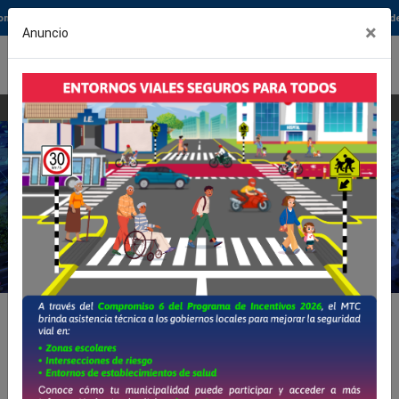
Análisis Técnico sobre el Control Electrónico de Estabilidad (ESC)
×
Anuncio
EN
|
ES
Bienvenido al Observatorio Nacional
de Seguridad Vial