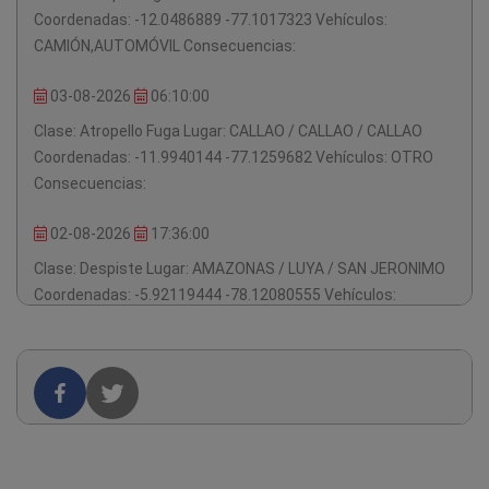
Coordenadas: -12.0486889 -77.1017323
Vehículos:
CAMIÓN,AUTOMÓVIL
Consecuencias:
03-08-2026
06:10:00
Clase: Atropello Fuga
Lugar: CALLAO / CALLAO / CALLAO
Coordenadas: -11.9940144 -77.1259682
Vehículos: OTRO
Consecuencias:
02-08-2026
17:36:00
Clase: Despiste
Lugar: AMAZONAS / LUYA / SAN JERONIMO
Coordenadas: -5.92119444 -78.12080555
Vehículos:
CAMIONETA RURAL
Consecuencias:
01-08-2026
13:17:00
Clase: Choque por alcance
Lugar: AMAZONAS / BONGARA /
YAMBRASBAMBA
Coordenadas: -5.70036388 -77.80246666
Vehículos: CAMIONETA PICK UP,CAMIONETA RURAL
Consecuencias: