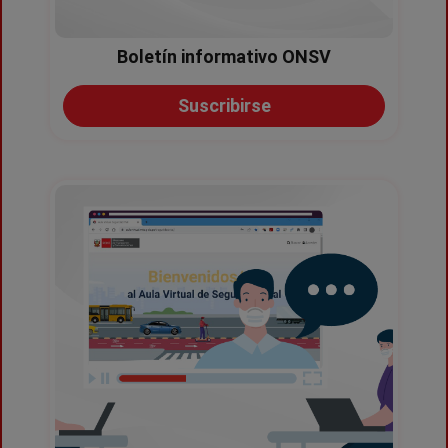
Clase: Choque Frontal
Lugar: PIURA / PIURA / CASTILLA
Coordenadas: -5.18859166 -80.56828333
Vehículos:
CAMIONETA PICK UP,CAMIONETA PICK UP
Consecuencias:
Boletín informativo ONSV
Suscribirse