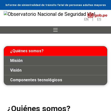
Informe de siniestralidad de tránsito fatal de personas adultas mayores
EN
|
ES
¿Quiénes somos?
Misión
Visión
Componentes tecnológicos
¿Quiénes somos?