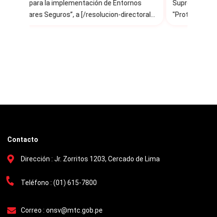
os
Supremo que aprueba, como anexo, al
Supre
mater
"Protocolo Nacional de Gestión y Monitoreo de
que ap
o-de-
Información ante Accidentes de Tránsito".
funcio
ornos-
Seguridad Vial
coordi
 N°
seguri
Contacto
Dirección :
Jr. Zorritos 1203, Cercado de Lima
Teléfono :
(01) 615-7800
Correo :
onsv@mtc.gob.pe