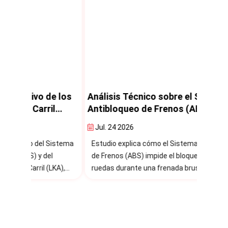
e los
Análisis Técnico sobre el Sistema
Análi
l
Antibloqueo de Frenos (ABS)
Elect
Jul. 24 2026
Jul. 
istema
Estudio explica cómo el Sistema Antibloqueo
Estudi
de Frenos (ABS) impide el bloqueo de las
Estabi
KA),
ruedas durante una frenada brusca o de
pérdid
s
emergencia.
median