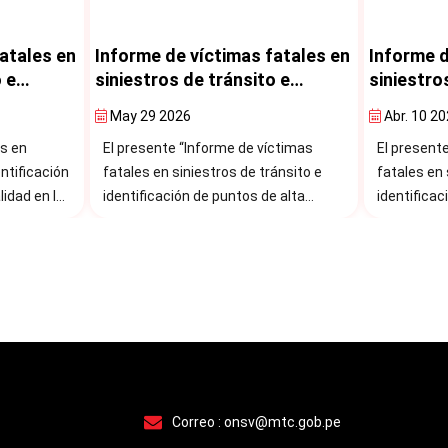
atales en
Informe de víctimas fatales en
Informe d
 e
siniestros de tránsito e
siniestro
tos de
identificación de puntos de
identific
Abr. 10 2026
Feb. 20 2
 la región
alta siniestralidad en la región
alta sinie
ctimas
El presente “Informe de víctimas
El present
025
Ayacucho 2021-2025
Tumbes 2
ánsito e
fatales en siniestros de tránsito e
fatales en 
 alta
identificación de puntos de alta
identificac
siniestralidad en la región Ayacucho”
siniestrali
icación de
es una publicación de la Dirección de
es una publ
ial a
Seguridad Vial a través del
Seguridad V
cional de
Observatorio Nacional de Seguridad
Observator
Vial.
Vial
Correo :
onsv@mtc.gob.pe