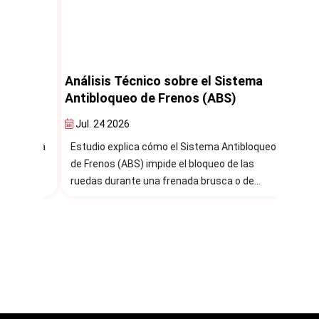
e los
Análisis Técnico sobre el Sistema
Análi
l
Antibloqueo de Frenos (ABS)
Elect
Jul. 24 2026
Jul. 
istema
Estudio explica cómo el Sistema Antibloqueo
Estudi
de Frenos (ABS) impide el bloqueo de las
Estabi
KA),
ruedas durante una frenada brusca o de
pérdid
s
emergencia.
median