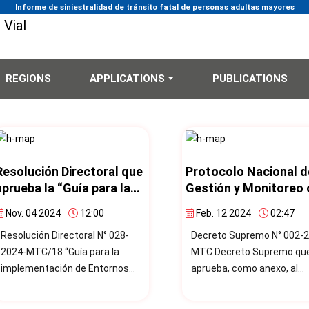
Informe de siniestralidad de tránsito fatal de personas adultas mayores
REGIONS
APPLICATIONS
PUBLICATIONS
Resolución Directoral que
Protocolo Nacional d
aprueba la “Guía para la
Gestión y Monitoreo 
implementación de
Información ante
Nov. 04 2024
12:00
Feb. 12 2024
02:47
Entornos Escolares
Accidentes de Tránsi
Resolución Directoral N° 028-
Decreto Supremo N° 002-
Seguros”
2024-MTC/18 “Guía para la
MTC Decreto Supremo que
implementación de Entornos
aprueba, como anexo, al
Escolares Seguros”, a
"Protocolo Nacional de Ge
[/resolucion-directoral-que-
y Monitoreo de Información