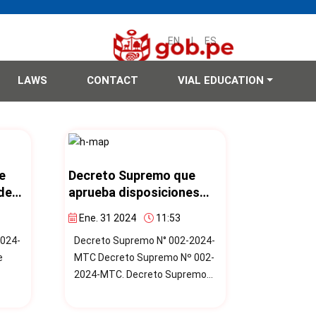
EN
|
ES
LAWS
CONTACT
VIAL EDUCATION
e
Decreto Supremo que
de
aprueba disposiciones
para el funcionamiento
Ene. 31 2024
11:53
to
del Observatorio Nacional
2024-
Decreto Supremo N° 002-2024-
de Seguridad Vial y el
MTC Decreto Supremo Nº 002-
fortalecimiento de la
2024-MTC. Decreto Supremo
coordinación
stión
que aprueba disposiciones
intersectorial en materia
para el funcionamiento del
de seguridad vial