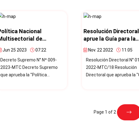
dispone-la-publicacion-del-
ante Accidentes de Tránsi
proyecto-de-la-guia-para-la-
implementacion-de-entornos-
escolares-
Política Nacional
Resolución Directora
seguros/onsv@mtc.gob.pe]
Multisectorial de
aprue la Guía para la
probado mediante Resolución
Seguridad Vial 2023 -
Gestión Integral de
Directoral N° 028-2024-
Jun 25 2023
07:22
Nov. 22 2022
11:05
2030
Velocidades
MTC/18.
Decreto Supremo N° Nº 009-
Resolución Directoral N° 0
2023-MTC Decreto Supremo
2022-MTC/18 Resolución
que aprueba la "Política
Directoral que aprueba la "
Nacional Multisectorial de
para la Gestión Integral de
Seguridad Vial 2023 - 2030"
Velocidades".
Page 1 of 2