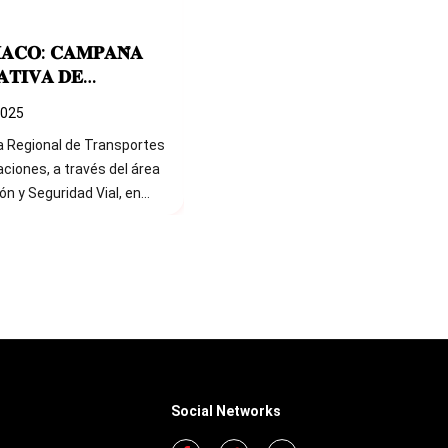
𝐀𝐂𝐎: 𝐂𝐀𝐌𝐏𝐀𝐍̃𝐀
Conductores de ambulancias
𝐓𝐈𝐕𝐀 𝐃𝐄
en Guadalupe se capacitan
𝐀𝐃 𝐕𝐈𝐀𝐋
para salvar vidas con
2025
Sept. 10 2025
seguridad y responsabilidad
a Regional de Transportes
La Gerencia Regional de Transportes
ciones, a través del área
y Comunicaciones de La Libertad
realizó una importante capacitación
ón con la Subgerencia de
a 15 conductores de ambulancias de
ipalidad
la Red Integral de Salud – Hospital de
e Huanchaco, realizó una
Apoyo Tomás Lafora (Guadalupe,
ña informativa de
Pacasmayo). Durante la jornada, los
ial en la intersección de la
participantes reforzaron sus
lle 45, en el centro
conocimientos en: * Normativa de
a actividad tuvo
tránsito y seguridad vial. * Prevención
vo principal prevenir
de accidentes de tránsito. *
 de tránsito,
Conducción defensiva. * Protocolos
Social Networks
ando a conductores,
de emergencia y respuesta rápida. El