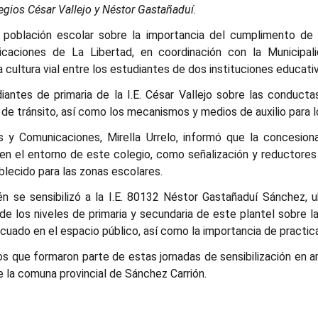
legios César Vallejo y Néstor Gastañaduí.
la población escolar sobre la importancia del cumplimento de 
aciones de La Libertad, en coordinación con la Municipali
 cultura vial entre los estudiantes de dos instituciones educativ
diantes de primaria de la I.E. César Vallejo sobre las conducta
 de tránsito, así como los mecanismos y medios de auxilio para lo
s y Comunicaciones, Mirella Urrelo, informó que la concesio
en el entorno de este colegio, como señalización y reductores
blecido para las zonas escolares.
 se sensibilizó a la I.E. 80132 Néstor Gastañaduí Sánchez, 
e los niveles de primaria y secundaria de este plantel sobre la
ado en el espacio público, así como la importancia de practicar
s que formaron parte de estas jornadas de sensibilización en a
e la comuna provincial de Sánchez Carrión.