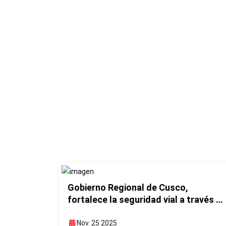
Gobierno Regional de Cusco,
fortalece la seguridad vial a través d
capacitación y reducción de puntos
por infracciones de tránsito
Nov. 25 2025