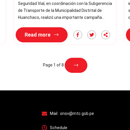
Seguridad Vial, en coordinación con la Subgerencia
de Transporte de la Municipalidad Distrital de
a
Huanchaco, realizó una importante campaña
informativa de seguridad vial en la intersección de
la Av. Miguel Grau y calle 45, en el centro poblado El
s
Read more
Milagro. La actividad tuvo como objetivo principal
se
prevenir accidentes de tránsito, sensibilizando a
tráns
conductores, peatones y vecinos sobre el uso
e
seguro de la vía e
Page 1 of 8
Mail :
onsv@mtc.gob.pe
Schedule