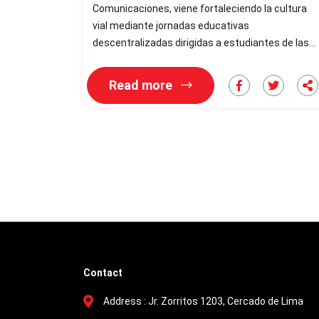
Comunicaciones, viene fortaleciendo la cultura
vial mediante jornadas educativas
descentralizadas dirigidas a estudiantes de las
instituciones educativas de la región, en el marco
de la Semana de la Educación Vial. En este
Read more
contexto, se llevó a cabo la reapertura oficial del
Parque Temático Vial , un espacio lúdico y
pedagógico donde los escolares aprenden las
normas de tránsito de manera vivencial, en un
entorno diseñ
Contact
Address :
Jr. Zorritos 1203, Cercado de Lima