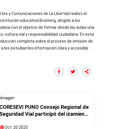
rtes y Comunicaciones de La Libertad realizó el
 institución educativa Brünning, dirigido a los
ndaria con el objetivo de formar desde las aulas una
o, cultura vial y responsabilidad ciudadana. En esta
 inducción completa sobre el proceso de emisión de
o a los estudiantes información clara y accesible
CORESEVI PUNO Consejo Regional de
Seguridad Vial participó del izamiento
de la bandera regional y desfile
conmemorativo por el día nacional de
Oct. 20 2025