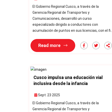
El Gobierno Regional Cusco, a través de la
Gerencia Regional de Transportes y
Comunicaciones, desarrolló un curso
especializado dirigido a conductores con
acumulación de puntos en sus licencias, con el fi
de fortalecer la seguridad vial, promover una
conducción responsable y reducir el riesgo de
Read more
siniestros en la región. El Gobierno Regional Cusco,
mediante la Gerencia Regional de Transportes y
Comunicaciones, llevó a cabo el Curso de Manejo 
la Defensiva y Reducción de Puntos por
Infracciones
Cusco impulsa una educación vial
inclusiva desde la infancia
Sept. 23 2025
El Gobierno Regional Cusco, a través de la
Gerencia Regional de Transportes y