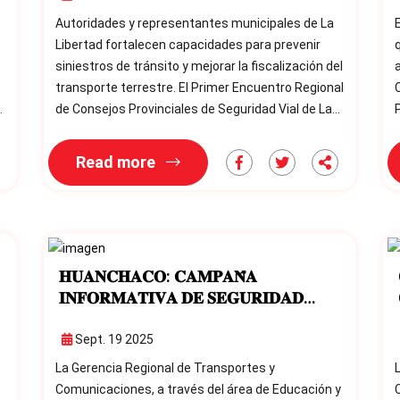
Autoridades y representantes municipales de La
Libertad fortalecen capacidades para prevenir
q
siniestros de tránsito y mejorar la fiscalización del
transporte terrestre. El Primer Encuentro Regional
Cons
n
de Consejos Provinciales de Seguridad Vial de La
P
Libertad se inició en la ciudad de Huamachuco con
b
la participación de representantes de los
c
Read more
Consejos Provinciales de Seguridad Vial de toda la
la
región. La actividad tiene como propósito
a
fortalecer las capacidades técnicas de los
gobiernos locales para p
𝐇𝐔𝐀𝐍𝐂𝐇𝐀𝐂𝐎: 𝐂𝐀𝐌𝐏𝐀𝐍̃𝐀
𝐈𝐍𝐅𝐎𝐑𝐌𝐀𝐓𝐈𝐕𝐀 𝐃𝐄 𝐒𝐄𝐆𝐔𝐑𝐈𝐃𝐀𝐃
𝐕𝐈𝐀𝐋
Sept. 19 2025
La Gerencia Regional de Transportes y
Comunicaciones, a través del área de Educación y