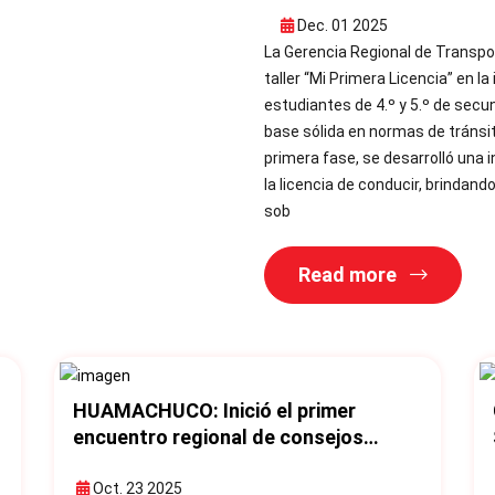
Dec. 01 2025
La Gerencia Regional de Transpo
taller “Mi Primera Licencia” en la
estudiantes de 4.º y 5.º de secu
base sólida en normas de tránsit
primera fase, se desarrolló una
la licencia de conducir, brindand
sob
Read more
HUAMACHUCO: Inició el primer
e
encuentro regional de consejos
provinciales de seguridad vial.
Oct. 23 2025