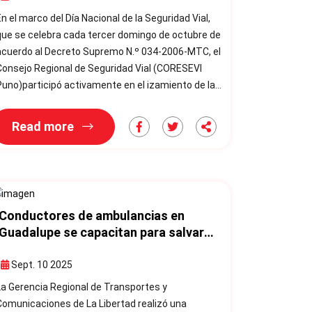
la seguridad vial
En el marco del Día Nacional de la Seguridad Vial,
ue se celebra cada tercer domingo de octubre de
acuerdo al Decreto Supremo N.º 034-2006-MTC, el
ejo Regional de Seguridad Vial (CORESEVI
uno)participó activamente en el izamiento de la
andera de la región y en el desfile cívico
onmemorativo desarrollado en la Plaza Mayor de
Read more
 ciudad de Puno. La ceremonia fue presidida por
el director regional de Transportes y
Comunicaciones y secretario técnico del
CORESEVI Puno, Ing. Beto Ángel Portil
Conductores de ambulancias en
Guadalupe se capacitan para salvar
vidas con seguridad y
responsabilidad
Sept. 10 2025
La Gerencia Regional de Transportes y
Comunicaciones de La Libertad realizó una