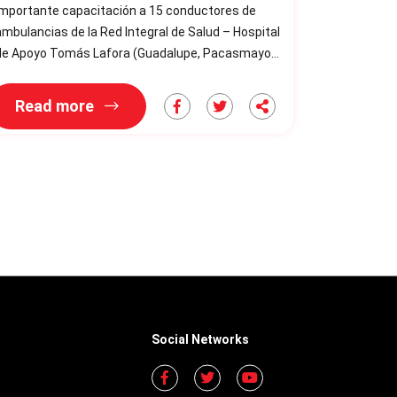
importante capacitación a 15 conductores de
mbulancias de la Red Integral de Salud – Hospital
de Apoyo Tomás Lafora (Guadalupe, Pacasmayo).
Durante la jornada, los participantes reforzaron
us conocimientos en: * Normativa de tránsito y
Read more
guridad vial. * Prevención de accidentes de
ito. * Conducción defensiva. * Protocolos de
mergencia y respuesta rápida. El objetivo de esta
capacitación fue fortalecer
Social Networks