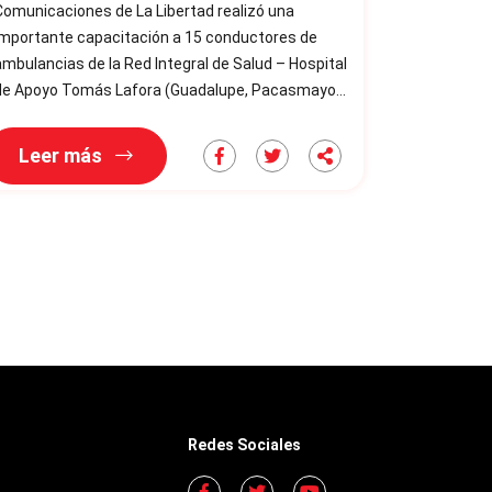
Comunicaciones de La Libertad realizó una
importante capacitación a 15 conductores de
mbulancias de la Red Integral de Salud – Hospital
de Apoyo Tomás Lafora (Guadalupe, Pacasmayo).
Durante la jornada, los participantes reforzaron
us conocimientos en: * Normativa de tránsito y
Leer más
guridad vial. * Prevención de accidentes de
ito. * Conducción defensiva. * Protocolos de
mergencia y respuesta rápida. El objetivo de esta
capacitación fue fortalecer
Redes Sociales