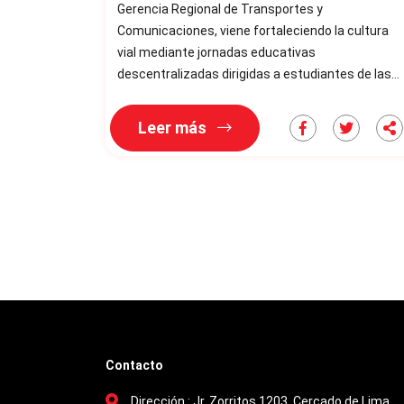
Gerencia Regional de Transportes y
Comunicaciones, viene fortaleciendo la cultura
vial mediante jornadas educativas
descentralizadas dirigidas a estudiantes de las
instituciones educativas de la región, en el marco
de la Semana de la Educación Vial. En este
Leer más
contexto, se llevó a cabo la reapertura oficial del
Parque Temático Vial , un espacio lúdico y
pedagógico donde los escolares aprenden las
normas de tránsito de manera vivencial, en un
entorno diseñ
Contacto
Dirección :
Jr. Zorritos 1203, Cercado de Lima