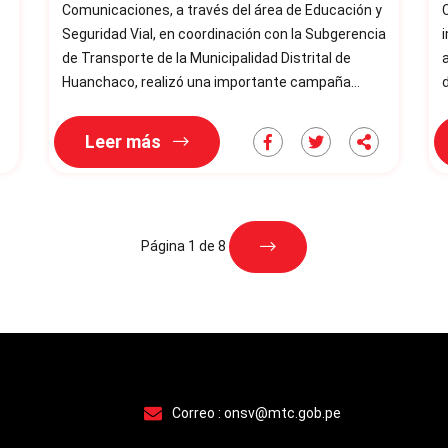
Comunicaciones, a través del área de Educación y
Seguridad Vial, en coordinación con la Subgerencia
de Transporte de la Municipalidad Distrital de
a
Huanchaco, realizó una importante campaña
informativa de seguridad vial en la intersección de
la Av. Miguel Grau y calle 45, en el centro poblado El
s
Leer más
Milagro. La actividad tuvo como objetivo principal
se
prevenir accidentes de tránsito, sensibilizando a
tráns
conductores, peatones y vecinos sobre el uso
e
seguro de la vía e
Página 1 de 8
Correo :
onsv@mtc.gob.pe