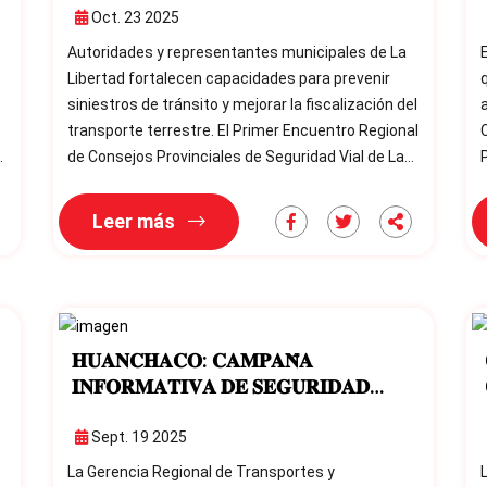
Oct. 23 2025
Autoridades y representantes municipales de La
Libertad fortalecen capacidades para prevenir
q
siniestros de tránsito y mejorar la fiscalización del
transporte terrestre. El Primer Encuentro Regional
Cons
n
de Consejos Provinciales de Seguridad Vial de La
P
Libertad se inició en la ciudad de Huamachuco con
b
la participación de representantes de los
c
Leer más
Consejos Provinciales de Seguridad Vial de toda la
la
región. La actividad tiene como propósito
a
fortalecer las capacidades técnicas de los
gobiernos locales para p
𝐇𝐔𝐀𝐍𝐂𝐇𝐀𝐂𝐎: 𝐂𝐀𝐌𝐏𝐀𝐍̃𝐀
𝐈𝐍𝐅𝐎𝐑𝐌𝐀𝐓𝐈𝐕𝐀 𝐃𝐄 𝐒𝐄𝐆𝐔𝐑𝐈𝐃𝐀𝐃
𝐕𝐈𝐀𝐋
Sept. 19 2025
La Gerencia Regional de Transportes y