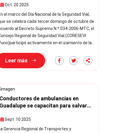
conmemorativo por el día nacional de
Oct. 20 2025
la seguridad vial
En el marco del Día Nacional de la Seguridad Vial,
ue se celebra cada tercer domingo de octubre de
acuerdo al Decreto Supremo N.º 034-2006-MTC, el
ejo Regional de Seguridad Vial (CORESEVI
uno)participó activamente en el izamiento de la
andera de la región y en el desfile cívico
onmemorativo desarrollado en la Plaza Mayor de
Leer más
 ciudad de Puno. La ceremonia fue presidida por
el director regional de Transportes y
Comunicaciones y secretario técnico del
CORESEVI Puno, Ing. Beto Ángel Portil
Conductores de ambulancias en
Guadalupe se capacitan para salvar
vidas con seguridad y
responsabilidad
Sept. 10 2025
La Gerencia Regional de Transportes y