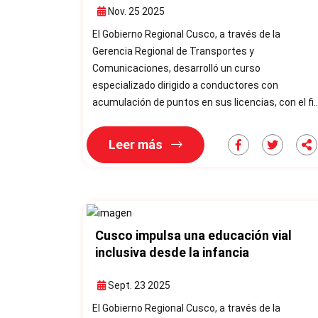
por infracciones de tránsito
Nov. 25 2025
El Gobierno Regional Cusco, a través de la
Gerencia Regional de Transportes y
Comunicaciones, desarrolló un curso
especializado dirigido a conductores con
acumulación de puntos en sus licencias, con el fi
de fortalecer la seguridad vial, promover una
conducción responsable y reducir el riesgo de
Leer más
siniestros en la región. El Gobierno Regional Cusco,
mediante la Gerencia Regional de Transportes y
Comunicaciones, llevó a cabo el Curso de Manejo 
la Defensiva y Reducción de Puntos por
Infracciones
Cusco impulsa una educación vial
inclusiva desde la infancia
Sept. 23 2025
El Gobierno Regional Cusco, a través de la