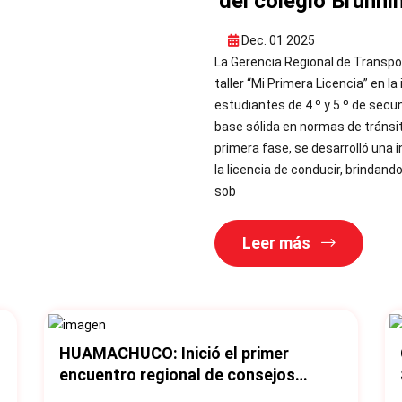
del colegio Brünni
Dec. 01 2025
La Gerencia Regional de Transpo
taller “Mi Primera Licencia” en la
estudiantes de 4.º y 5.º de secu
base sólida en normas de tránsit
primera fase, se desarrolló una
la licencia de conducir, brindand
sob
Leer más
HUAMACHUCO: Inició el primer
e
encuentro regional de consejos
provinciales de seguridad vial.