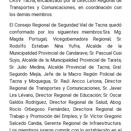
CRSV Tacna, encabezado por la Dirección Regional de
Transportes y Comunicaciones, en coordinación con
los demás miembros.
El Consejo Regional de Seguridad Vial de Tacna quedó
conformado por los siguientes miembros:
Sra. Mg.
Magda Portugal, Vicegobernadora Regional; Sr.
Rodolfo Esteban Nina Yufra, Alcalde de la
Municipalidad Provincial de Candarave; Sr. Pascual Cusi
Suyo, Alcalde de la Municipalidad Provincial de Tarata;
Sr. Julio Medina, Alcalde Provincial de Tacna; Gral.
Segundo Mejía, Jefe de la Macro Región Policial de
Tacna y Moquegua; Sr. Raúl Ancco Letona, Director
Regional de Transportes y Comunicaciones; Sr. Javier
Lira Lévano, Director Regional de Educación; Sr. Oscar
Galdós Rodríguez, Director Regional de Salud; Abog.
Rocío Orbegoso Fernández, Directora Regional de
Trabajo y Promoción del Empleo; y Sr. Víctor Gregorio
Salcedo Candia, Gerente Regional de Infraestructura.
Los miembros juraron cumplir con lo establecido en el