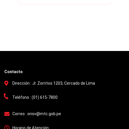
capacitación “Análisis de Datos de
casco 
Siniestralidad Vial con Estrategias
Geoespaciales”, dirigida a brigadistas de la
Gerencia Regional de Salud.
Contacto
Dirección :
Jr. Zorritos 1203, Cercado de Lima
Teléfono :
(01) 615-7800
Correo :
onsv@mtc.gob.pe
Horario de Atención