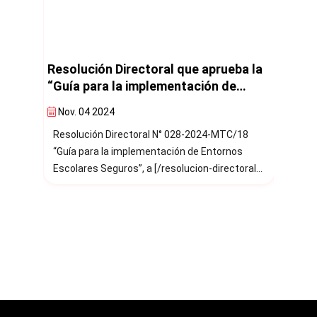
e aprueba la
Protocolo Nacional de Gestión y
ción de
Monitoreo de Información ante
ros”
Accidentes de Tránsito
Feb. 12 2024
2024-MTC/18
Decreto Supremo N° 002-2024-MTC Decreto
e Entornos
Supremo que aprueba, como anexo, al
"Protocolo Nacional de Gestión y Monitoreo de
-proyecto-de-
Información ante Accidentes de Tránsito".
n-de-entornos-
gob.pe]
rectoral N°