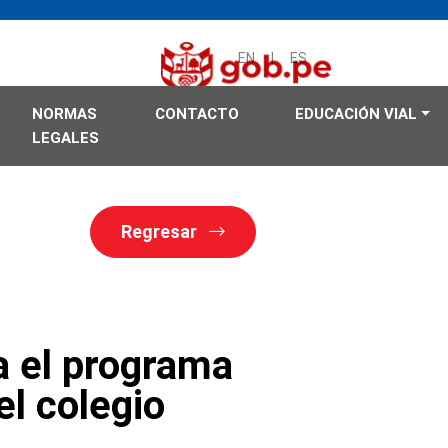
Análisis Técnico sobre el
EN
|
ES
NORMAS
CONTACTO
EDUCACIÓN VIAL
LEGALES
Regresar
a el programa
el colegio