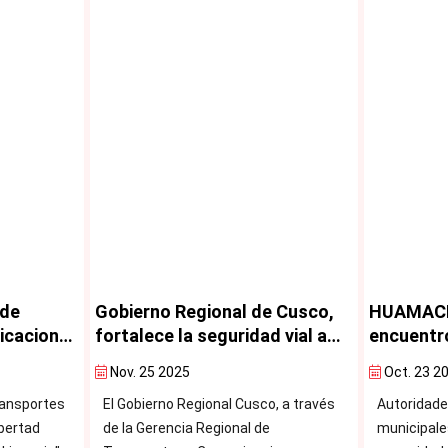
de Cusco,
HUAMACHUCO: Inició el primer
Cusco i
ad vial a
encuentro regional de
vial inc
ión y
consejos provinciales de
Oct. 23 2025
Sept. 2
s por
seguridad vial.
co, a través
Autoridades y representantes
El Gobier
nsito
de
municipales de La Libertad fortalecen
de la Ger