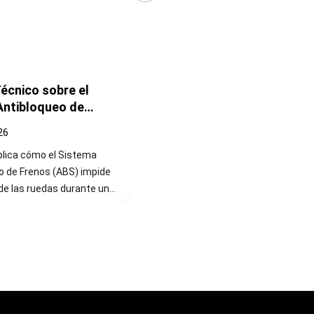
Técnico sobre el
Guía de Uso de Casco Seguro
lectrónico de
para Motocicletas en Perú
ad (ESC)
26
Jul. 09 2026
plica cómo el Control
Campaña nacional “Casco Seguro”,
 de Estabilidad (ESC)
impulsada por la Dirección de
tuaciones de pérdida de
Seguridad Vial del MTC, promueve el
actúa automáticamente
uso de cascos certificados para
l frenado selectivo de las
reducir lesiones y salvar vidas de
motociclistas en todo el país.