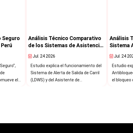
parativo
Análisis Técnico sobre el
Análisis 
sistencia
Sistema Antibloqueo de
Control E
Frenos (ABS)
Estabilid
Jul. 24 2026
Jul. 24 20
amiento del
Estudio explica cómo el Sistema
Estudio ex
 de Carril
Antibloqueo de Frenos (ABS) impide
Electrónico
el bloqueo de las ruedas durante una
detecta si
KA),
frenada brusca o de emergencia.
control y 
s entre
mediante e
ruedas.