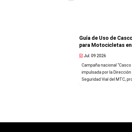
Guía de Uso de Casco Seguro
Análisis Técnico Com
para Motocicletas en Perú
de los Sistemas de A
de Carril (LSS)
Jul. 09 2026
Jul. 24 2026
Campaña nacional “Casco Seguro”,
Estudio explica el funcion
impulsada por la Dirección de
Sistema de Alerta de Salida
Seguridad Vial del MTC, promueve el
(LDWS) y del Asistente de
uso de cascos certificados para
Mantenimiento de Carril (L
reducir lesiones y salvar vidas de
destacando las diferencia
motociclistas en todo el país.
ambos sistemas.