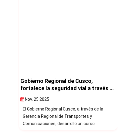
Cusco impulsa una educación vial
Info
ravés de
inclusiva desde la infancia
sini
puntos
de p
Sept. 23 2025
Abr
reg
e la
El Gobierno Regional Cusco, a través de la
Info
Gerencia Regional de Transportes y
trán
Comunicaciones, viene fortaleciendo la
sini
con
cultura vial mediante jornadas educativas