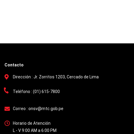
as, con
descentralizadas dirigidas a estudiantes de
las instituciones educativas de la región, en el
el riesgo
marco de la Semana de la Educación Vial. En
este contexto, se llevó a cabo la reapertura
 de
oficial del Parque Temático Vial , un espacio
lúdico y pedagógico donde los escolares
ucción de
aprenden las normas de tránsito de manera
vivencial, en un entorno diseñ
Contacto
Dirección :
Jr. Zorritos 1203, Cercado de Lima
Teléfono :
(01) 615-7800
Correo :
onsv@mtc.gob.pe
Horario de Atención
L - V 9:00 AM a 6:00 PM