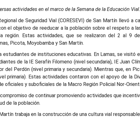
versas actividades en el marco de la Semana de la Educación Vial
Regional de Seguridad Vial (CORESEVI) de San Martín llevó a ca
on el objetivo de reeducar a la población sobre el respeto a las
la región. Estas actividades, que se realizaron del 2 al 9 d
amas, Picota, Moyobamba y San Martín.
a estudiantes de instituciones educativas. En Lamas, se visitó el
tes de la IE Serafín Filomeno (nivel secundaria), IE Juan Clímac
or del Perdón (nivel primaria y secundaria). Mientras que, en Pic
el primaria). Estas actividades contaron con el apoyo de la Div
e oficiales y suboficiales de la Macro Región Policial Nor-Orient
 compromiso de continuar promoviendo actividades que incentiv
lud de la población.
rtín trabaja en la construcción de una cultura vial responsable