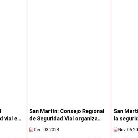
I
San Martín: Consejo Regional
San Martí
 vial en
de Seguridad Vial organiza
la seguri
re
vigilia para conmemorar el Día
en sus in
Dec. 03 2024
Nov. 05 2
e las
Mundial en Recuerdo de las
educativ