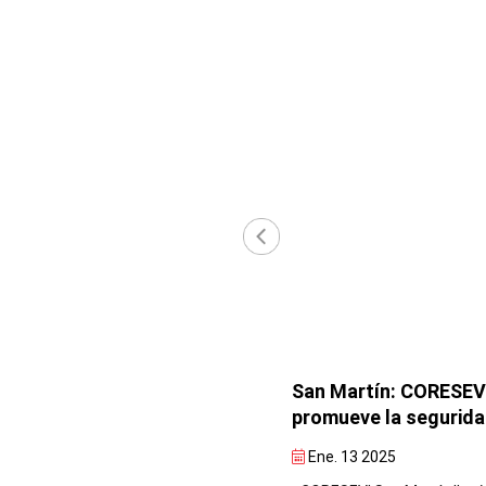
‹
San Martín: CORESEVI realiza
San Martín: CORESEV
actividades en la Semana de la
promueve la seguridad
Seguridad Vial para fomentar
el transporte terrest
Nov. 05 2024
Ene. 13 2025
el respeto a las normas de
interprovincial durant