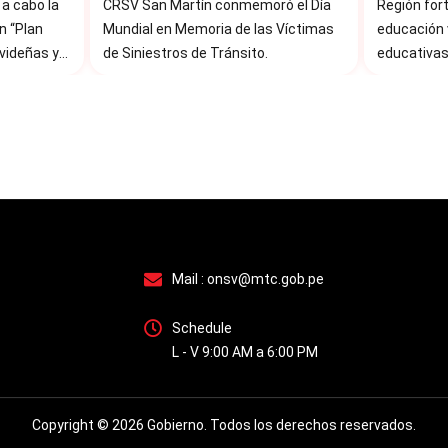
a cabo la
CRSV San Martín conmemoró el Día
Región fort
Víctimas de Siniestros de
n “Plan
Mundial en Memoria de las Víctimas
educación v
Tránsito
videñas y
de Siniestros de Tránsito.
educativas
Mail :
onsv@mtc.gob.pe
Schedule
L - V 9:00 AM a 6:00 PM
Copyright © 2026 Gobierno. Todos los derechos reservados.