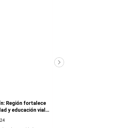
›
n: Región fortalece
San Martín: CORESEVI realiza
dad y educación vial
actividades en la Semana de l
stituciones
Seguridad Vial para fomentar
024
Nov. 05 2024
as
el respeto a las normas de