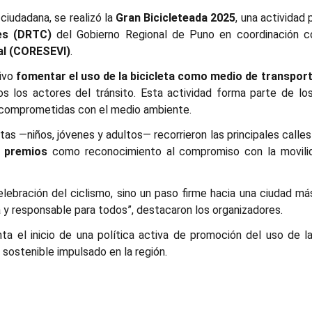
ciudadana, se realizó la
Gran Bicicleteada 2025
, una actividad
es (DRTC)
del Gobierno Regional de Puno en coordinación con
al (CORESEVI)
.
tivo
fomentar el uso de la bicicleta como medio de transport
os los actores del tránsito. Esta actividad forma parte de lo
 comprometidas con el medio ambiente.
tas —niños, jóvenes y adultos— recorrieron las principales calles
e premios
como reconocimiento al compromiso con la movilida
lebración del ciclismo, sino un paso firme hacia una ciudad más
y responsable para todos”, destacaron los organizadores.
ta el inicio de una política activa de promoción del uso de l
d sostenible impulsado en la región.