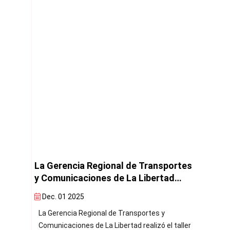
ansportes
Gobierno Regional de Cusco,
H
bertad
fortalece la seguridad vial a través de
e
imera
capacitación y reducción de puntos
p
Nov. 25 2025
l colegio
por infracciones de tránsito
es y
El Gobierno Regional Cusco, a través de la
l taller
Gerencia Regional de Transportes y