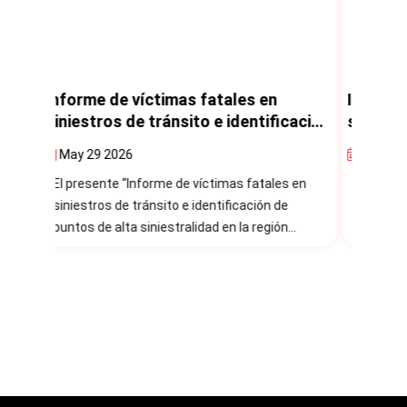
Informe de víctimas fatales en
Huanc
cación
siniestros de tránsito e identificación
Segur
 en la
de puntos de alta siniestralidad en la
promov
Nov. 28 2025
Feb. 
región Huancavelica, 2021-2024
la tas
s en
Informe de víctimas fatales en siniestros de
Se ins
e
tránsito e identificación de puntos de alta
Vial (
n
siniestralidad en la Región Huancavelica.
2024.