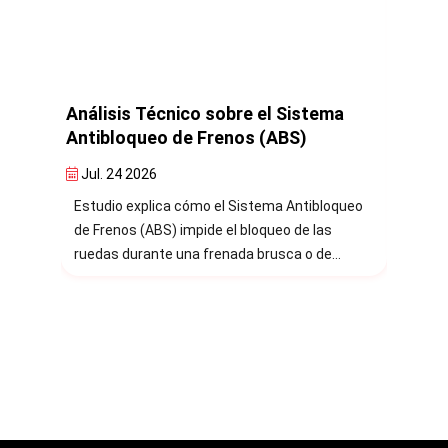
e los
Análisis Técnico sobre el Sistema
Análi
l
Antibloqueo de Frenos (ABS)
Elect
Jul. 24 2026
Jul. 
istema
Estudio explica cómo el Sistema Antibloqueo
Estudi
de Frenos (ABS) impide el bloqueo de las
Estabi
KA),
ruedas durante una frenada brusca o de
pérdid
s
emergencia.
median