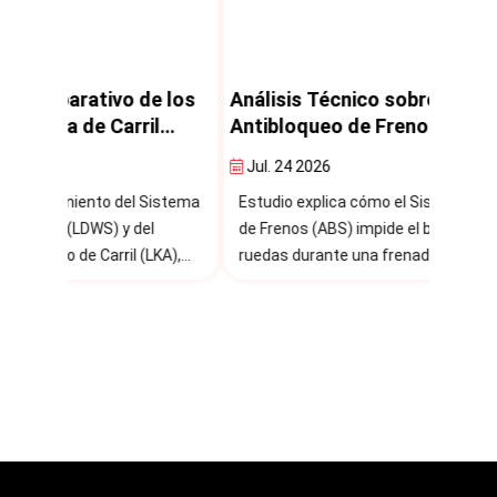
e los
Análisis Técnico sobre el Sistema
Análi
l
Antibloqueo de Frenos (ABS)
Elect
Jul. 24 2026
Jul. 
istema
Estudio explica cómo el Sistema Antibloqueo
Estudi
de Frenos (ABS) impide el bloqueo de las
Estabi
KA),
ruedas durante una frenada brusca o de
pérdid
s
emergencia.
median