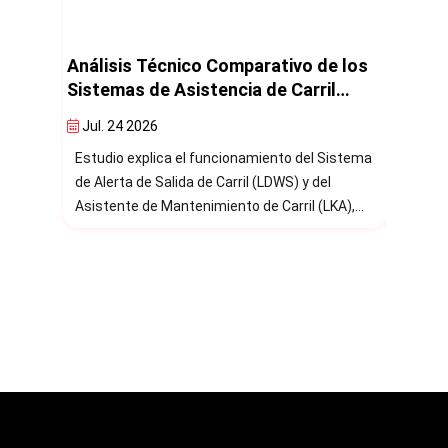
arativo de los
Análisis Técnico sobre el Sistema
 de Carril
Antibloqueo de Frenos (ABS)
Jul. 24 2026
miento del Sistema
Estudio explica cómo el Sistema Antibloqueo
 (LDWS) y del
de Frenos (ABS) impide el bloqueo de las
de Carril (LKA),
ruedas durante una frenada brusca o de
 entre ambos
emergencia.